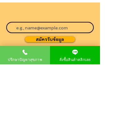
สมัครรับข้อมูล
ปรึกษาปัญหาสุขภาพ
สั่งซื้อสินค้าคลิกเลย
เกี่ยวกับเรา
ผลิตภัณฑ์
สั่งซื้อผลิตภัณฑ์
หน้าแรก
P80 Longan Essence
วิสัยทัศน์บริษัท
P80 Longa
คำถามที่พบบ่อย
P80 Longa Kombucha
ข่าวสาร
ความประทับใจผู้ใช้ผลิตภัณฑ์
ติดต่อเรา
ผลวิจัยและรางวัล
นโยบายความเป็นส่วนตัว