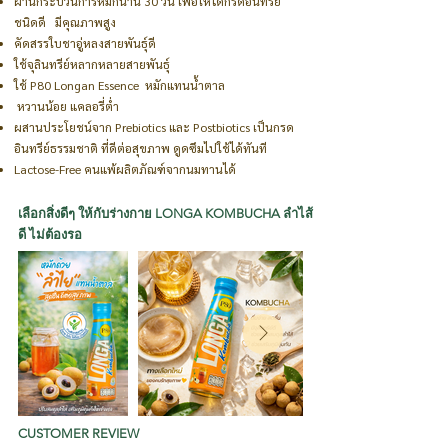
ผ่านกระบวนการหมักนาน 30 วัน เพื่อให้ได้กรดอินทรีย์
ชนิดดี มีคุณภาพสูง
คัดสรรใบชาอู่หลงสายพันธ์ุดี
ใช้จุลินทรีย์หลากหลายสายพันธุ์
ใช้ P80 Longan Essence หมักแทนน้ำตาล
หวานน้อย แคลอรี่ต่ำ
ผสานประโยชน์จาก Prebiotics และ Postbiotics เป็นกรด
อินทรีย์ธรรมชาติ ที่ดีต่อสุขภาพ ดูดซึมไปใช้ได้ทันที
Lactose-Free คนแพ้ผลิตภัณฑ์จากนมทานได้
เลือกสิ่งดีๆ ให้กับร่างกาย LONGA KOMBUCHA ลำไส้
ดี ไม่ต้องรอ
CUSTOMER REVIEW