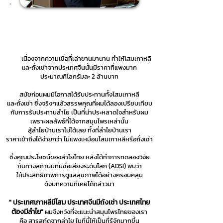
คุณประยุทธ มหากิจศิริ
ผู้ก่อตั้งแบรนด์
ผลิตภัณฑ์สมุนไพรสกัดจากลำไย P80
เนื่องจากความเชื่อที่เล่าขานมานาน ทำให้โสมเกาหลี
และถั่งเช่าจากประเทศจีนนั้นมีราคาที่แพงมาก
ประมาณกิโลกรัมละ 2 ล้านบาท
สมัยก่อนผมมีโอกาสได้รับประทานทั้งโสมเกาหลี
และถั่งเช่า ซึ่งจริงๆแล้วสรรพคุณที่ผมได้ลองเปรียบเทียบ
กับการรับประทานลำไย เป็นที่น่าประหลาดใจสำหรับผม
เพราะผลลัพธ์ที่ได้จากสมุนไพรเหล่านั้น
สู้ลำไยบ้านเร
าไม่ได้เลย ทั้งที่ลำไยบ้านเรา
ราคาเข้าถึงได้ง่ายกว่า ไม่แพงเหมือนโสมเกาหลีหรือถั่งเช่า
ซึ่งคุณประโยชน์ของลำไยไทย หลังได้ทำการทดลองวิจัย
กับทางสถาบันที่มีชื่อเสียงระดับโลก (ADSI) พบว่า
ให้ประสิทธิภาพการดูแลสุขภาพได้อย่างครอบคลุม
ดังบทความที่เคยได้กล่าวมา
" ประเทศเกาหลีมีโสม ประเทศจีนมีถังเช่า ประเทศไทย
ต้องมีลำไย"
ผมจึงหวังที่จะแนะนำสมุนไพรไทยของเรา
คือ สารสกัดจากลำไย ในที่นี้ให้เป็นที่รู้จักมากขึ้น