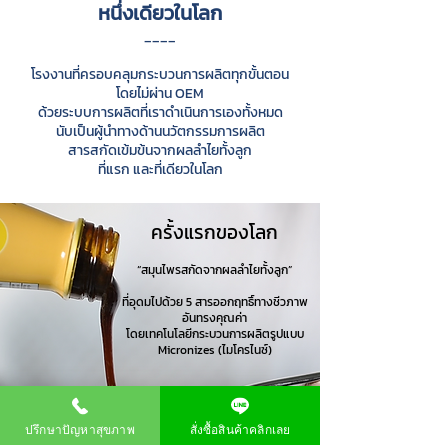
หนึ่งเดียวในโลก
____
โรงงานที่ครอบคลุมกระบวนการผลิตทุกขั้นตอน
โดยไม่ผ่าน OEM
ด้วยระบบการผลิตที่เราดำเนินการเองทั้งหมด
นับเป็นผู้นำทางด้านนวัตกรรมการผลิต
สารสกัดเข้มข้นจากผลลำไยทั้งลูก
ที่แรก และที่เดียวในโลก
ครั้งแรกของโลก
“สมุนไพรสกัดจากผลลำไยทั้งลูก”
ที่อุดมไปด้วย 5 สารออกฤทธิ์ทางชีวภาพ
อันทรงคุณค่า
โดยเทคโนโลยีกระบวนการผลิตรูปแบบ
Micronizes (ไมโครไนซ์)
ปรึกษาปัญหาสุขภาพ
สั่งซื้อสินค้าคลิกเลย