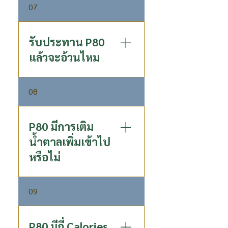
กระส่าย และความกังวล ลดการ
จากผลการทดสอบพบว่าผู้ที่มี
07
เกร็งตัวของกล้ามเนื้อ ทำให้
ปัญหาเรื่องการนอนหลับ เมื่อ
กล้ามเนื้อผ่อนคลาย เลยส่งผลให้
ทานไปแล้ว 3 วัน จะดีขึ้น 50%
นอนหลับได้ง่ายขึ้น
และ 7 วัน จะดีขึ้น 80%
รับประทาน P80
นอกจากนี้เมื่อรับประทานไป 1
แล้วจะอ้วนไหม
เดือน จะเห็นผลเรื่องการปวด
เมื่อยข้อได้อย่างชัดเจน
P80 เป็นผลิตภัณฑ์ที่มีความ
08
หวานจากผลไม้แท้ๆ ปราศจาก
ไขมัน (0% Fat) รับประทาน
แล้วจึงไม่อ้วน อีกทั้งจากงานวิจัย
P80 มีการเติม
พบว่า P80 ไม่เพิ่มระดับไขมัน
น้ำตาลเพิ่มเข้าไป
ในเลือด
หรือไม่
P80 ผลิตจากธรรมชาติ 100%
09
มีน้ำตาล ที่มาจากผลไม้ 15 g ซึ่ง
น้อยกว่าน้ำอัดลมที่มีน้ำตาล 27
– 30 g
P80 มีกี่ Calories