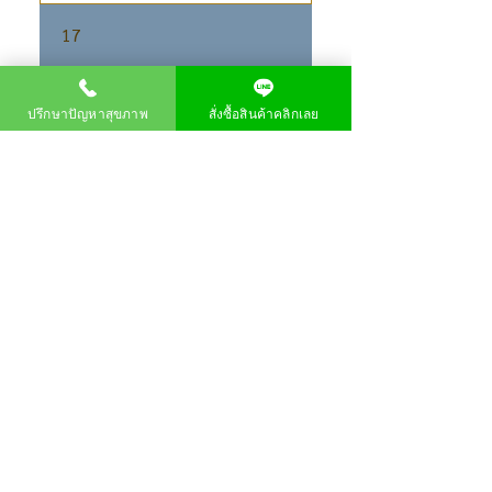
เก็บในอุณหภูมิห้อง (ไม่เกิน 30
17
องศาเซลเซียส) ไม่ควรแช่แข็ง
อายุการเก็บรักษา
ปรึกษาปัญหาสุขภาพ
สั่งซื้อสินค้าคลิกเลย
ของ P80
เก็บรักษาได้ 24 เดือน หลังเปิด
18
ขวดเก็บได้ 3 เดือน
คนท้องรับประทาน
ได้ไหม
รับประทานได้ เพราะเป็น
19
ผลิตภัณฑ์ที่ผลิตจากธรรมชาติ
100% อีกทั้งมีคุณประโยชน์ต่อ
คนท้องอีกด้วย
ผลิตภัณฑ์ P80 มี