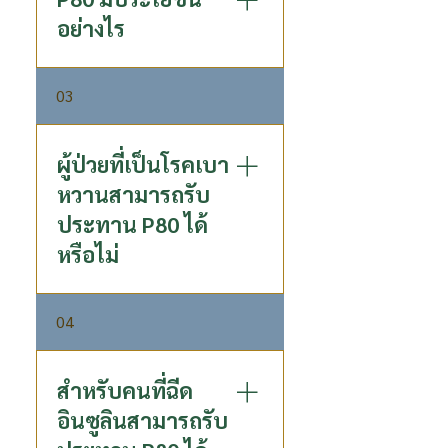
%ด้วยกระบวนการผลิตที่เป็น
อย่างไร
เอกสิทธิ์เฉพาะได้มาซึ่ง 5
Bioactive Compounds
P80 LONGA ESSENCE
03
สมุนไพรสกัดจากผลลำไย 100
% อุดมไปด้วยสารออกฤทธิ์ทาง
ชีวภาพ 5 Bioactive
ผู้ป่วยที่เป็นโรคเบา
Compounds ประกอบด้วย
หวานสามารถรับ
GABA, Gallic Acid, Ellagic
ประทาน P80 ได้
Acid, Tannic Acid, Corilagin มี
หรือไม่
สรรพคุณดังนี้ ✓มีส่วนช่วยบำรุง
รักษาสุขภาพ √เป็นแหล่งของ
สารต้านอนุมูลอิสระ √มีส่วนช่วย
รับประทานได้ตาม dose ที่
04
ส่งเสริมระบบไหลเวียนโลหิต √มี
กำหนด เพราะเป็นผลิตภัณฑ์ที่มี
ส่วนช่วยผ่อนคลายและช่วยการ
ค่าดัชนีน้ำตาลต่ำ ถึงแม้จะมี
นอนหลับ √ช่วยลดอาการ
ความหวาน แต่ก็เป็นความ
สำหรับคนที่ฉีด
อ่อนเพลีย ✓ ผู้ป่วยเบาหวาน
หวานจากธรรมชาติที่เป็นความ
อินซูลินสามารถรับ
สามารถรับประทานได้เพราะมี
หวานที่ดี ผู้ป่วยที่เป็นโรคเบา
ค่าดัชนีน้ำตาลต่ำ ( 49.7%)