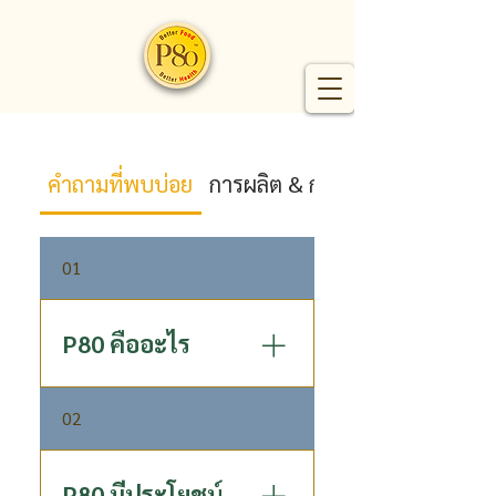
คำถามที่พบบ่อย
การผลิต & การจัดส่ง
01
P80 คืออะไร
P80 LONGA ESSENCE พีแปด
02
สิบ ลองแกน เอสเซ้นส์ สมุนไพร
สกัดจากผลลำไย 100 % คือ
สมุนไพรสกัดจากผลลำไย 100
P80 มีประโยชน์