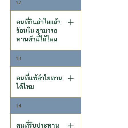
12
ลำไย 100 % มีกระบวนการผลิต
ที่เป็นเอกสิทธิ์เฉพาะทำให้ได้
ไบโอเอกทีฟ คอมพาวส์ ในขณะ
คนที่กินลำไยแล้ว
ที่การรับประทานลำไยสดจะไม่
ร้อนใน สามารถ
ได้รับ ครบถ้วน
ทานตัวนี้ได้ไหม
P80 ประกอบด้วยลำไยสกัดเข้ม
13
ข้น 100% แต่ผ่านกระบวนการ
ผลิตพิเศษ ผู้ที่ทานลำไยสดแล้ว
ร้อนในจึงทานได้ * กรณีหาก
คนที่แพ้ลำไยทาน
ทานแล้วเกิดร้อนใน แนะนำให้
ได้ไหม
ทานแบบผสมน้ำ และจิบน้ำตาม
ในระหว่างวัน
P80 ประกอบด้วยลำไยสกัดเข้ม
14
ข้น 100% ในกรณีที่แพ้ลำไย จึง
ไม่แนะนำให้ทาน
คนที่รับประทาน