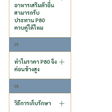
อาหารเสริมตัวอื่น
สามารถรับ
ประทาน P80
ควบคู่ได้ไหม
ได้ เพราะ P80 ผลิตจาก
15
ธรรมชาติ 100% จึงสามารถรับ
ประทานร่วมกับอาหารเสริม
ประเภทอื่นได้
ทำไมราคา P80 จึง
ค่อนข้างสูง
P80 เป็นผลิตภัณฑ์ที่ใช้ลำไย
16
40-50 kg ต่อขวด มาจาก
กรรมวิธีการผลิตที่เป็นเอกสิทธิ์
เฉพาะ
วิธีการเก็บรักษา