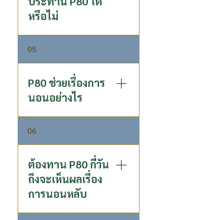
ประทาน P80 ได้
หวานจึงรับประทานได้ และจาก
หรือไม่
Clinical Trial พบว่า การรับ
ประทาน P80 เป็นประจำ ไม่
ทำให้ค่าน้ำตาลในเลือดเพิ่มขึ้น
P80 ไม่ทำให้ค่าน้ำตาลในเลือด
05
เพิ่มขึ้น แต่แนะนำให้ปรึกษา
แพทย์ก่อนรับประทาน
P80 ช่วยเรื่องการ
นอนอย่างไร
ใน P80 มีสารสำคัญ ที่ชื่อว่า
06
GABA หรือชื่อเต็ม ๆ คือ
Gamma-Aminobutyric Acid
เป็นสารสื่อประสาทที่ทำงาน
ต้องทาน P80 กี่วัน
เป็นตัวต้านกระแสประสาท ช่วย
ถึงจะเห็นผลเรื่อง
ลดการกระตุ้นการทำงานของ
การนอนหลับ
เซลล์สมอง ทำให้ร่างกายรู้สึก
ผ่อนคลาย ลดความกระสับ