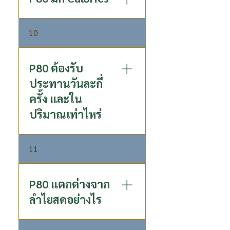
คุณค่าทางโภชนาการต่อ 1 ช้อน
10
โต๊ะหรือ 15 มิลลิลิตร ให้
พลังงานทั้งหมด 70 Calories ซึ่ง
น้อยกว่าข้าว 1 ทัพพี ที่มี 80
P80 ต้องรับ
Calories
ประทานวันละกี่
ครั้ง และใน
ปริมาณเท่าไหร่
รับประทานวันละ 1 ช้อนโต๊ะ
11
หรือ 15 ml สามารถรับประทาน
โดยตรงหรือผสมเครื่องดื่ม
ตามใจชอบ
P80 แตกต่างจาก
ลำไยสดอย่างไร
P80 เป็นสมุนไพรสกัดจากผล