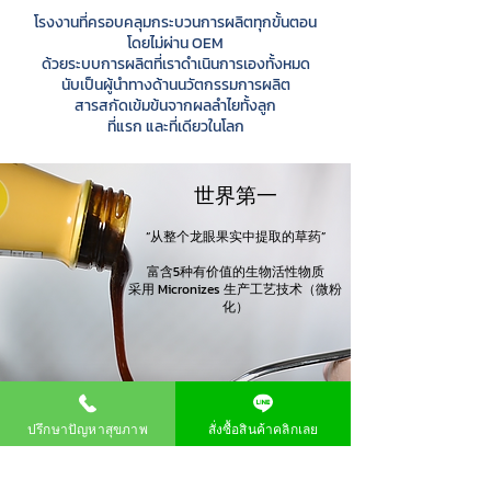
โรงงานที่ครอบคลุมกระบวนการผลิตทุกขั้นตอน
โดยไม่ผ่าน OEM
ด้วยระบบการผลิตที่เราดำเนินการเองทั้งหมด
นับเป็นผู้นำทางด้านนวัตกรรมการผลิต
สารสกัดเข้มข้นจากผลลำไยทั้งลูก
ที่แรก และที่เดียวในโลก
世界第一
“从整个龙眼果实中提取的草药”
富含5种有价值的生物活性物质
采用 Micronizes 生产工艺技术（微粉
化）
ปรึกษาปัญหาสุขภาพ
สั่งซื้อสินค้าคลิกเลย