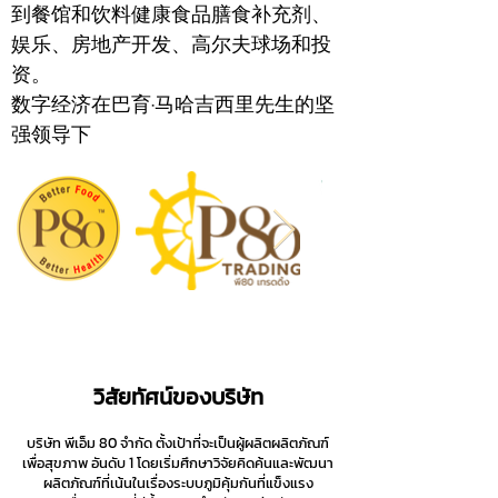
到
餐馆和饮料健康食品膳食补充剂、
娱乐、房地产开发、高尔夫球场和投
资。
数字经济在巴育·马哈吉西里先生的坚
强领导下
วิสัยทัศน์ของบริษัท
บริษัท พีเอ็ม 80 จำกัด ตั้งเป้าที่จะเป็นผู้ผลิตผลิตภัณฑ์
เพื่อสุขภาพ อันดับ 1 โดยเริ่มศึกษาวิจัยคิดค้นและพัฒนา
ผลิตภัณฑ์ที่เน้นในเรื่องระบบภูมิคุ้มกันที่แข็งแรง