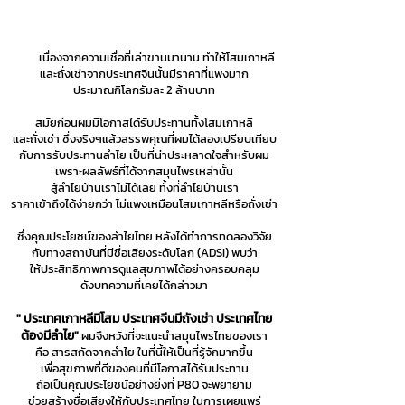
品牌创始人
龙眼提取的草药产品P80
เนื่องจากความเชื่อที่เล่าขานมานาน ทำให้โสมเกาหลี
และถั่งเช่าจากประเทศจีนนั้นมีราคาที่แพงมาก
ประมาณกิโลกรัมละ 2 ล้านบาท
สมัยก่อนผมมีโอกาสได้รับประทานทั้งโสมเกาหลี
และถั่งเช่า ซึ่งจริงๆแล้วสรรพคุณที่ผมได้ลองเปรียบเทียบ
กับการรับประทานลำไย เป็นที่น่าประหลาดใจสำหรับผม
เพราะผลลัพธ์ที่ได้จากสมุนไพรเหล่านั้น
สู้ลำไยบ้านเร
าไม่ได้เลย ทั้งที่ลำไยบ้านเรา
ราคาเข้าถึงได้ง่ายกว่า ไม่แพงเหมือนโสมเกาหลีหรือถั่งเช่า
ซึ่งคุณประโยชน์ของลำไยไทย หลังได้ทำการทดลองวิจัย
กับทางสถาบันที่มีชื่อเสียงระดับโลก (ADSI) พบว่า
ให้ประสิทธิภาพการดูแลสุขภาพได้อย่างครอบคลุม
ดังบทความที่เคยได้กล่าวมา
" ประเทศเกาหลีมีโสม ประเทศจีนมีถังเช่า ประเทศไทย
ต้องมีลำไย"
ผมจึงหวังที่จะแนะนำสมุนไพรไทยของเรา
คือ สารสกัดจากลำไย ในที่นี้ให้เป็นที่รู้จักมากขึ้น
เพื่อสุขภาพที่ดีของคนที่มีโอกาสได้รับประทาน
ถือเป็นคุณประโยชน์อย่างยิ่งที่ P80 จะพยายาม
ช่วยสร้างชื่อเสียงให้กับประเทศไทย ในการเผยแพร่