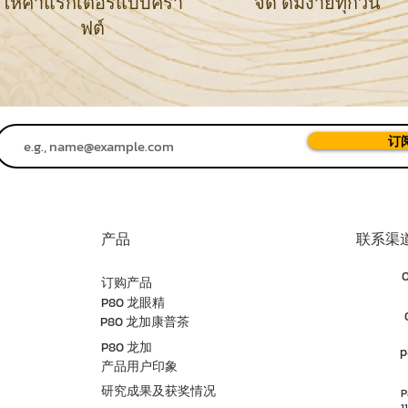
ให้คาแรกเตอร์แบบครา
จัด ดื่มง่ายทุกวัน
ฟต์
订
产品
联系渠
订购产品
P80 龙眼精
P80 龙加康普茶
P80 龙加
p
产品用户印象
研究成果及获奖情况