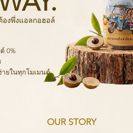
WAY.
ต้องพึ่งแอลกอฮอล์
ลต์ 0%
ร
มง่ายในทุกโมเมนต์
OUR STORY