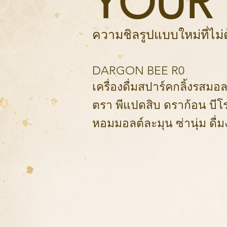
YOUR 
ความชิลรูปแบบใหม่ที่ไม่
DARGON BEE R0
เครื่องดื่มสปาร์คกลิ้งรสมอ
ตรา พีแปดสิบ ดราก้อน บีโ
หอมมอลต์ละมุน ซ่านุ่ม ดื่