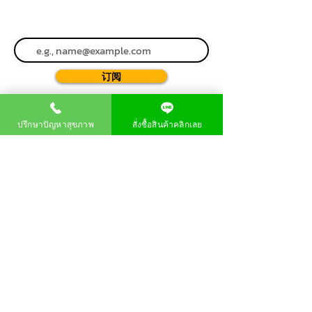
订阅
ปรึกษาปัญหาสุขภาพ
สั่งซื้อสินค้าคลิกเลย
关于我们
产品
订购产品
主页
P80 龙眼精
公司愿景
P80 龙加
常见问题
P80 龙加康普茶
信息
产品用户印象
联系我们
研究成果及获奖情
隐私政策
况