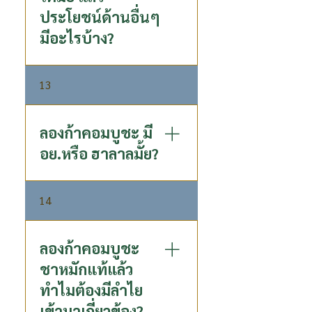
ทำให้ระบบขับถ่ายเป็นปกติ - ผู้
ต่อสุขภาพ ดูดซึมไปใช้ได้ทันที -
ประโยชน์ด้านอื่นๆ
ที่ตรวจพบค่าการทำงานของตับ
Lactose-Free คนแพ้ผลิตภัณฑ์
เกินค่ามาตรฐาน การดื่มคอมบู
มีอะไรบ้าง?
จากนมทานได้ - ไม่มีส่วนผสม
ชะอย่างสม่ำเสมอ สามารถค่อยๆ
ของสารกันบูด
ลดค่าการทำงานของตับจนใกล้
หากไม่มีปัญหาเรื่องการขับถ่าย
เคียงค่าปกติ ซึ่งอาจใช้เวลา
13
สามารถรับประทานได้เนื่องจาก
หลายเดือน
คอมบูชะมีประโยชน์อื่นอีก
มากมาย อุดมไปด้วย
ลองก้าคอมบูชะ มี
Postbiotic : ซึ่งเป็นกรดอินทรีย์
อย.หรือ ฮาลาลมั้ย?
ธรรมชาติที่อยู่ใน P80 Longa
Kombucha Gluconic Acid : มี
เลขที่ อย 51-2-00161-6-0001
สารต้านอนุมูลอิสระสูง ช่วยส่ง
14
ฮาลาน เลขที่ กอท.ฮล. 91 H752
เสริมให้ตับขับสารพิษ
014 08 66
Glucuronic Acid : มีส่วนช่วยใน
การขับของเสียออกจากตับ
ลองก้าคอมบูชะ
Succinic Acid : สามารถยับยั้ง
ชาหมักแท้แล้ว
เซลล์มะเร็ง
ทำไมต้องมีลำไย
เข้ามาเกี่ยวข้อง?