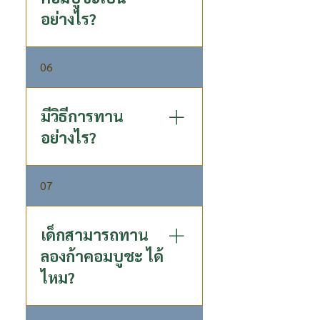
อย่างไร?
เป็นเครื่องดื่มที่มีรสเปรี้ยวนำ มี
06
รสหวานเล็กน้อย มีกลิ่นและ
รสชาติเป็น เอกลักษณ์ ซึ่งเกิด
จากกระบวนการหมักด้วยลำไย
มีวิธีการทาน
เข้มข้น ลักษณะน้ำมีความคล้าย
อย่างไร?
น้ำไซเดอร์ เช่น น้ำส้มสายชูหมัก
แอปเปิ้ล (Apple Cider
ดื่มเป็นประจำวันละ 1 ขวด
Vinegar)
07
แนะนำให้แช่เย็นหรือใส่น้ำแข็ง
ก่อนดื่มเพื่อรสชาติที่ดีขึ้น เมื่อ
เปิดแล้วควรดื่มให้หมดภายใน
เด็กสามารถทาน
วัน ดื่มได้ทุกเวลา แนะนำให้
ลองก้าคอมบูชะ ได้
ทานตอนท้องว่าง หากหลังมื้อ
ไหม?
เช้าได้จะดีมาก เพื่อเติมโพสไบ
โอติกส์และพรีไบโอติกส์ให้
จุลินทรีย์ตั้งแต่เริ่มต้น จะได้
เด็กอายุตั้งแต่ 6 ปีขึ้นไป