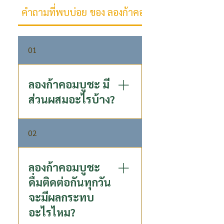
คำถามที่พบบ่อย ของ ลองก้าคอมบูชะ
01
ลองก้าคอมบูชะ มี
ส่วนผสมอะไรบ้าง?
ลองก้า คอมบูชะ คือเครื่องดื่มชา
02
หมักแท้ที่มีส่วนผสมหลักจากชา
อู่หลงคุณภาพ หมักกับน้ำลำไย
เข้มข้นสูตรเฉพาะของ P80 โดย
ลองก้าคอมบูชะ
มีส่วนประกอบดังนี้: คอมบูชะ
ดื่มติดต่อกันทุกวัน
(Kombucha) 99.19% น้ำลำไย
จะมีผลกระทบ
เข้มข้น 0.5% เกลือ 0.06% สาร
อะไรไหม?
ให้ความหวานจากธรรมชาติ