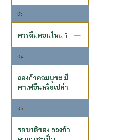
(Erythritol และ Sucralose)
ไม่ส่งผลกระทบอะไร สามารถดื่ม
03
ได้ทุกวัน แต่หากไม่ต้องการดื่ม
ทุกวันก็ดื่มสัปดาห์ละ 3 – 4 ขวด
ก็เพียงพอต่อความต้องการแล้ว
ควรดื่มตอนไหน ?
แนะนำให้ดื่มก่อนอาหารเช้า
04
20-30 นาทีหรือตอนท้องว่าง จะ
ช่วยปรับสมดุลลำไส้ ช่วยเรื่อง
การขับถ่าย และดีท็อกซ์ สำหรับ
ลองก้าคอมบูชะ มี
คนที่มีปัญหาเกี่ยวกับกระเพาะ
คาเฟอีนหรือเปล่า
อาหารแนะนำให้ดื่มหลังอาหาร
มื้อเช้า จะทำให้สบายท้องตลอด
ด้วยกระบวนการหมักที่พิเศษ ทำ
วันแล้วช่วยย่อยอาหารในมื้ออื่น
05
ให้ลองก้าคอมบูชะ ไม่มีส่วนผสม
ได้
เคเฟอีน
รสชาติของ ลองก้า
คอมบูชะเป็น