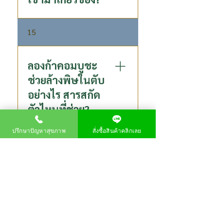
ในกระบวนการหมักนั้นเราใช้
15
สารสกัดลำไยเข้มข้น P80 ที่มี
สารสำคัญและมีประโยชน์ต่อ
ร่างกายสูง แทนน้ำตาล
ลองก้าคอมบูชะ
ช่วยล้างพิษในตับ
อย่างไร สารสกัด
ตัวไหนที่ช่วย?
ปรึกษาปัญหาสุขภาพ
สั่งซื้อสินค้าคลิกเลย
ในคอมบูชะมีสาร DSL (D-
16
saccharic acid-1, 4-lactone)
ช่วยส่งเสริมให้ตับขับสารพิษ
และสารก่อมะเร็งได้ ลดอาการ
โพสไบโอติกส์ ต่าง
ท้องอืด ท้องเฟ้อ ส่งเสริมระบบ
กับ พรีไบโอติกส์
ภูมิคุ้มกัน เพราะ คอมบูชา มีสาร
อย่างไร?
แอนติออกซิแดนท์สูง ซึ่งจะช่วย