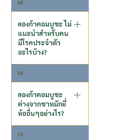
08
ประโยชน์ไปทั้งวัน
สามารถทานได้ แนะนำให้เริ่ม
จากครึ่งขวดก่อน เพื่อให้ลำไส้ได้
ปรับตัว
ลองก้าคอมบูชะ ไม่
แนะนำสำหรับคน
มีโรคประจำตัว
อะไรบ้าง?
ไม่แนะนำคนที่แพ้ชาและลำไย
09
ลองก้าคอมบูชะ
ต่างจากชาหมักยี่
ห้ออื่นๆอย่างไร?
ลองก้า คอมบูชะ ชาหมักแท้ ผ่าน
10
กระบวนการหมักที่สืบทอดกันมา