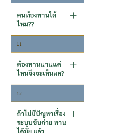
จากรุ่นสู่รุ่น โดยผู้เชี่ยวชาญด้าน
วิจัยชาคอมบูชะระดับประเทศ
คนท้องทานได้
ด้วยกระบวนการหมักพิเศษ
ไหม??
เฉพาะของ P80 ที่ไม่เหมือนใคร​
- ผ่านกระบวนการหมักนาน 30
คนท้อง: ดื่มได้ค่ะ และยังดีต่อตับ
วัน เพื่อให้ได้กรดอินทรีย์ชนิดดี
11
ด้วย ส่วน คุณแม่ให้นม : แนะนำ
มีคุณภาพสูง - คัดสรรใบชาอู่หลง
ให้หยุดให้นมลูกแล้วค่อยทานค่ะ
สายพันธ์ดีที่มีคุณภาพสูง - ใช้
จุลินทรีย์หลากหลายสายพันธุ์ที่
ต้องทานนานแค่
มีคุณภาพ ทำให้ได้กรดอินทรีย์
ไหนจึงจะเห็นผล?
ธรรมชาติที่มีประโยชน์
(Postbiotics) - ใช้ P80 Longan
แต่ละบุคคลมีปัญหาสุขภาพที่
Essence ลำไยเข้มข้น หมัก
12
ต่างกัน ดังนั้นอาจใช้ระยะเวลาที่
แทนน้ำตาลทั่วไป - เครื่องดื่ม
ต่างกันในการดื่มจึงจะเห็นผลให้
ทางเลือกเพื่อสุขภาพ หวานน้อย
สุขภาพดีขึ้น - สำหรับคนมี
ถ้าไม่มีปัญหาเรื่อง
แคลอรี่ต่ำ - ผสานประโยชน์จาก
ปัญหาในเรื่องระบบขับถ่าย หลัง
Prebiotics และ Postbiotics
ระบบขับถ่าย ทาน
จากดื่มคอมบูชาไม่นาน สามารถ
เป็นกรดอินทรีย์ธรรมชาติ ที่ดี
ได้มั้ย แล้ว