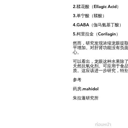
2.鞣花酸（Ellagic Acid）
3.单宁酸（鞣酸）
4.GABA（伽马氨基丁酸）
5.柯里拉金（Corilagin）
然而，研究发现浓缩龙眼提取
平增加。对肝肾功能没有负
心。
可以看出，龙眼这种水果除
天然抗氧化剂。可应用于食
质。这应该进一步研究，特
参考
药房.mahidol
朱拉蓬研究所
ก่อนหน้า