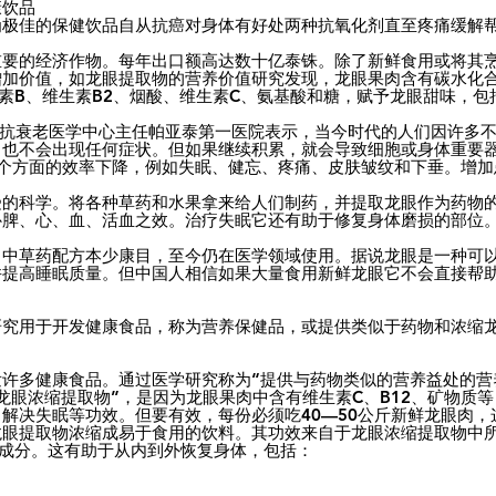
康饮品
为极佳的保健饮品自从抗癌对身体有好处两种抗氧化剂直至疼痛缓解
重要的经济作物。每年出口额高达数十亿泰铢。除了新鲜食用或将其
增加价值，如龙眼提取物的营养价值研究发现，龙眼果肉含有碳水化
素B、维生素B2、烟酸、维生素C、氨基酸和糖，赋予龙眼甜味，包
amai 博士，抗衰老医学中心主任帕亚泰第一医院表示，当今时代的人们因
，也不会出现任何症状。但如果继续积累，就会导致细胞或身体重要器
各个方面的效率下降，例如失眠、健忘、疼痛、皮肤皱纹和下垂。增
受的科学。将各种草药和水果拿来给人们制药，并提取龙眼作为药物
补脾、心、血、活血之效。治疗失眠它还有助于修复身体磨损的部位
了中草药配方本少康目，至今仍在医学领域使用。据说龙眼是一种可
并提高睡眠质量。但中国人相信如果大量食用新鲜龙眼它不会直接帮
研究用于开发健康食品，称为营养保健品，或提供类似于药物和浓缩
许多健康食品。通过医学研究称为“提供与药物类似的营养益处的营
龙眼浓缩提取物”，是因为龙眼果肉中含有维生素C、B12、矿物质
解决失眠等功效。但要有效，每份必须吃40—50公斤新鲜龙眼肉
眼提取物浓缩成易于食用的饮料。其功效来自于龙眼浓缩提取物中所含
unds）成分。这有助于从内到外恢复身体，包括：