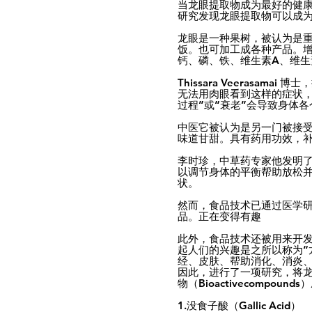
当龙眼提取物成为最好的健
研究发现龙眼提取物可以成
龙眼是一种果树，被认为是
饭。也可加工成各种产品。
钙、磷、铁、维生素A、维生
Thissara Veeras
无法用肉眼看到这样的症状
过程”或“衰老”会导致身体
中医它被认为是另一门被接
味道甘甜。具有药用功效，
李时珍，中草药专家他发明
以调节身体的平衡帮助放松
状。
然而，食品技术已通过医学
品。正在变得有趣
此外，食品技术还被用来开发
起人们的兴趣是之所以称为“
经、皮肤、帮助消化、消炎、
因此，进行了一项研究，将龙
物（Bioactivecompo
1.没食子酸（Gallic Acid）