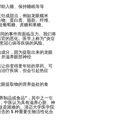
帮助入睡、保持睡眠等等
烹饪成甜点，例如龙眼糯米
合物、蛋白质、脂肪、纤维、
括葡萄糖、蔗糖和果糖。
许多不同的事件而面临压力。我们将
官的恶化。医学上称为“炎症
加患冠心病等疾病的风险。
的成分，因为提取出来的龙眼
。并滋养眼部神经
以让你变得更年轻的草药。可
助治疗疾病，但会引起热症
龙眼提取物的营养益处的食
养制品或食品”，其中之一引
等，中医认为具有滋养心脏、神
，这是困难的。清迈大学医学院
的 5 种重要生物活性化合