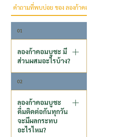
คำถามที่พบบ่อย ของ ลองก้าคอมบูชะ
01
ลองก้าคอมบูชะ มี
ส่วนผสมอะไรบ้าง?
ลองก้า คอมบูชะ คือเครื่องดื่มชา
02
หมักแท้ที่มีส่วนผสมหลักจากชา
อู่หลงคุณภาพ หมักกับน้ำลำไย
เข้มข้นสูตรเฉพาะของ P80 โดย
ลองก้าคอมบูชะ
มีส่วนประกอบดังนี้: คอมบูชะ
ดื่มติดต่อกันทุกวัน
(Kombucha) 99.19% น้ำลำไย
จะมีผลกระทบ
เข้มข้น 0.5% เกลือ 0.06% สาร
อะไรไหม?
ให้ความหวานจากธรรมชาติ