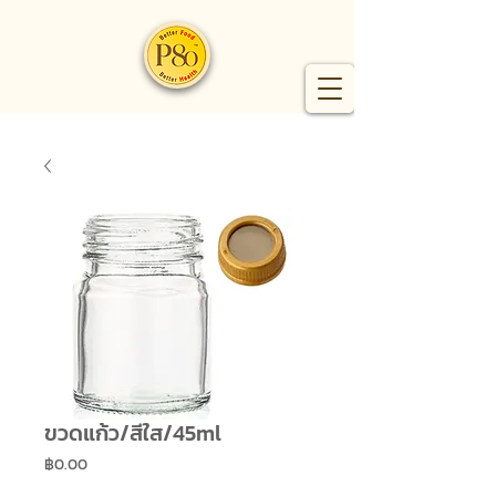
ขวดแก้ว/สีใส/45ml
ราคา
฿0.00