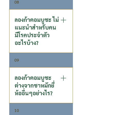
08
ประโยชน์ไปทั้งวัน
สามารถทานได้ แนะนำให้เริ่ม
จากครึ่งขวดก่อน เพื่อให้ลำไส้ได้
ปรับตัว
ลองก้าคอมบูชะ ไม่
แนะนำสำหรับคน
มีโรคประจำตัว
อะไรบ้าง?
ไม่แนะนำคนที่แพ้ชาและลำไย
09
ลองก้าคอมบูชะ
ต่างจากชาหมักยี่
ห้ออื่นๆอย่างไร?
ลองก้า คอมบูชะ ชาหมักแท้ ผ่าน
10
กระบวนการหมักที่สืบทอดกันมา