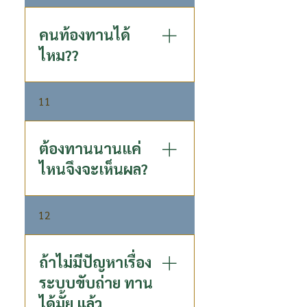
จากรุ่นสู่รุ่น โดยผู้เชี่ยวชาญด้าน
วิจัยชาคอมบูชะระดับประเทศ
คนท้องทานได้
ด้วยกระบวนการหมักพิเศษ
ไหม??
เฉพาะของ P80 ที่ไม่เหมือนใคร​
- ผ่านกระบวนการหมักนาน 30
คนท้อง: ดื่มได้ค่ะ และยังดีต่อตับ
วัน เพื่อให้ได้กรดอินทรีย์ชนิดดี
11
ด้วย ส่วน คุณแม่ให้นม : แนะนำ
มีคุณภาพสูง - คัดสรรใบชาอู่หลง
ให้หยุดให้นมลูกแล้วค่อยทานค่ะ
สายพันธ์ดีที่มีคุณภาพสูง - ใช้
จุลินทรีย์หลากหลายสายพันธุ์ที่
ต้องทานนานแค่
มีคุณภาพ ทำให้ได้กรดอินทรีย์
ไหนจึงจะเห็นผล?
ธรรมชาติที่มีประโยชน์
(Postbiotics) - ใช้ P80 Longan
แต่ละบุคคลมีปัญหาสุขภาพที่
Essence ลำไยเข้มข้น หมัก
12
ต่างกัน ดังนั้นอาจใช้ระยะเวลาที่
แทนน้ำตาลทั่วไป - เครื่องดื่ม
ต่างกันในการดื่มจึงจะเห็นผลให้
ทางเลือกเพื่อสุขภาพ หวานน้อย
สุขภาพดีขึ้น - สำหรับคนมี
ถ้าไม่มีปัญหาเรื่อง
แคลอรี่ต่ำ - ผสานประโยชน์จาก
ปัญหาในเรื่องระบบขับถ่าย หลัง
Prebiotics และ Postbiotics
ระบบขับถ่าย ทาน
จากดื่มคอมบูชาไม่นาน สามารถ
เป็นกรดอินทรีย์ธรรมชาติ ที่ดี
ได้มั้ย แล้ว