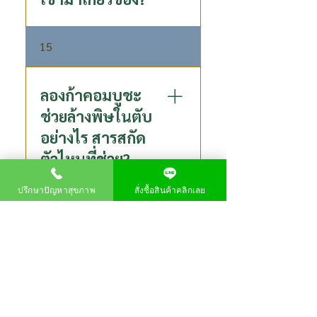
ในกระบวนการหมักนั้นเราใช้
15
สารสกัดลำไยเข้มข้น P80 ที่มี
สารสำคัญและมีประโยชน์ต่อ
ร่างกายสูง แทนน้ำตาล
ลองก้าคอมบูชะ
ช่วยล้างพิษในตับ
อย่างไร สารสกัด
ตัวไหนที่ช่วย?
ปรึกษาปัญหาสุขภาพ
สั่งซื้อสินค้าคลิกเลย
ในคอมบูชะมีสาร DSL (D-
16
saccharic acid-1, 4-lactone)
ช่วยส่งเสริมให้ตับขับสารพิษ
และสารก่อมะเร็งได้ ลดอาการ
โพสไบโอติกส์ ต่าง
ท้องอืด ท้องเฟ้อ ส่งเสริมระบบ
กับ พรีไบโอติกส์
ภูมิคุ้มกัน เพราะ คอมบูชา มีสาร
อย่างไร?
แอนติออกซิแดนท์สูง ซึ่งจะช่วย