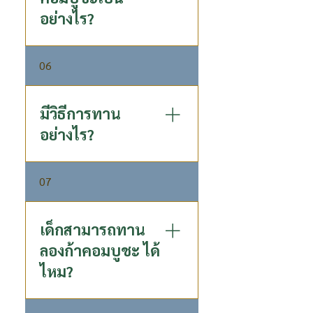
อย่างไร?
เป็นเครื่องดื่มที่มีรสเปรี้ยวนำ มี
06
รสหวานเล็กน้อย มีกลิ่นและ
รสชาติเป็น เอกลักษณ์ ซึ่งเกิด
จากกระบวนการหมักด้วยลำไย
มีวิธีการทาน
เข้มข้น ลักษณะน้ำมีความคล้าย
อย่างไร?
น้ำไซเดอร์ เช่น น้ำส้มสายชูหมัก
แอปเปิ้ล (Apple Cider
ดื่มเป็นประจำวันละ 1 ขวด
Vinegar)
07
แนะนำให้แช่เย็นหรือใส่น้ำแข็ง
ก่อนดื่มเพื่อรสชาติที่ดีขึ้น เมื่อ
เปิดแล้วควรดื่มให้หมดภายใน
เด็กสามารถทาน
วัน ดื่มได้ทุกเวลา แนะนำให้
ลองก้าคอมบูชะ ได้
ทานตอนท้องว่าง หากหลังมื้อ
ไหม?
เช้าได้จะดีมาก เพื่อเติมโพสไบ
โอติกส์และพรีไบโอติกส์ให้
จุลินทรีย์ตั้งแต่เริ่มต้น จะได้
เด็กอายุตั้งแต่ 6 ปีขึ้นไป