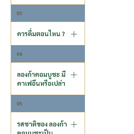
(Erythritol และ Sucralose)
ไม่ส่งผลกระทบอะไร สามารถดื่ม
03
ได้ทุกวัน แต่หากไม่ต้องการดื่ม
ทุกวันก็ดื่มสัปดาห์ละ 3 – 4 ขวด
ก็เพียงพอต่อความต้องการแล้ว
ควรดื่มตอนไหน ?
แนะนำให้ดื่มก่อนอาหารเช้า
04
20-30 นาทีหรือตอนท้องว่าง จะ
ช่วยปรับสมดุลลำไส้ ช่วยเรื่อง
การขับถ่าย และดีท็อกซ์ สำหรับ
ลองก้าคอมบูชะ มี
คนที่มีปัญหาเกี่ยวกับกระเพาะ
คาเฟอีนหรือเปล่า
อาหารแนะนำให้ดื่มหลังอาหาร
มื้อเช้า จะทำให้สบายท้องตลอด
ด้วยกระบวนการหมักที่พิเศษ ทำ
วันแล้วช่วยย่อยอาหารในมื้ออื่น
05
ให้ลองก้าคอมบูชะ ไม่มีส่วนผสม
ได้
เคเฟอีน
รสชาติของ ลองก้า
คอมบูชะเป็น