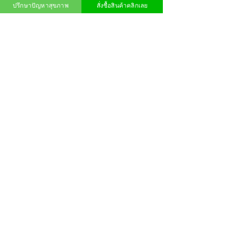
ปรึกษาปัญหาสุขภาพ
สั่งซื้อสินค้าคลิกเลย
ความคิดเห็น
เขียนความคิดเห็น…
เจาะลึกโอกาสธุรกิจเครื่องดื่ม"
🚀 ทำไมร้านฟิตเนส
โปรไบโอติก" ที่กำลังมาแรง
และธุรกิจเสริมความง