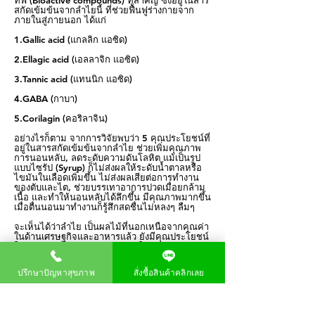
ทีฟ (Bioactive compounds) ที่สำคัญ ซึ่งอยู่ในสาร
สกัดเข้มข้นจากลำไยนี้ ที่ช่วยฟื้นฟูร่างกายจาก
ภายในสู่ภายนอก ได้แก่
1.Gallic acid (แกลลิก แอซิด)
2.Ellagic acid (เอลลาจิก แอซิด)
3.Tannic acid (แทนนิก แอซิด)
4.GABA (กาบา)
5.Corilagin (คอริลาจิน)
อย่างไรก็ตาม จากการวิจัยพบว่า 5 คุณประโยชน์ที่
อยู่ในสารสกัดเข้มข้นจากลำไย ช่วยเพิ่มคุณภาพ
การนอนหลับ, ลดระดับความดันโลหิต แม้เป็นรูป
แบบไซรัป (Syrup) ก็ไม่ส่งผลให้ระดับน้ำตาลหรือ
ไขมันในเลือดเพิ่มขึ้น ไม่ส่งผลเสียต่อการทำงาน
ของตับและไต, ช่วยบรรเทาอาการปวดเมื่อยกล้าม
เนื้อ และทำให้นอนหลับได้ลึกขึ้น มีคุณภาพมากขึ้น
เมื่อตื่นนอนมาทำงานก็รู้สึกสดชื่นไม่หลงๆ ลืมๆ
จะเห็นได้ว่าลำไย เป็นผลไม้ที่นอกเหนือจากคุณค่า
ในด้านเศรษฐกิจและอาหารแล้ว ยังมีคุณประโยชน์
ในทางยาด้วย จากคุณสมบัติเด่นในการต้านอนุมูล
อิสระ ลำไยจึงมีศักยภาพที่จะนำไปพัฒนาเป็นสาร
ต้านอนุมูลอิสระจากธรรมชาติ และประยุกต์ใช้ใน
ปรึกษาปัญหาสุขภาพ
สั่งซื้อสินค้าคลิกเลย
อุตสาหกรรมอาหาร เครื่องสำอาง และยาได้ โดย
เฉพาะสารสกัดจากเมล็ดและเปลือกลำไยที่พบว่ามี
ฤทธิ์ทางเภสัชวิทยาและสารสำคัญหลายชนิดที่น่า
สนใจ ซึ่งควรจะนำมาศึกษาเพิ่มเติมโดยเฉพาะการ