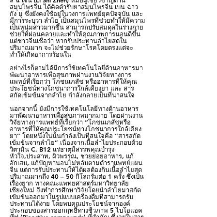
ลี ฉี่ เจิน (Li Shi Zhen) หมอผู้เชี่ยวชาญด้าน
สมุนไพรจีน ได้คิดตำรับยาสมุนไพรจีน เบน ฉาว
กัง มู ซึ่งยังคงใช้อยู่ในวงการแพทย์ยุคปัจจุบัน และ
มีการระบุว่า ลำไย เป็นสมุนไพรที่ช่วยทำให้มีความ
เป็นหนุ่มสาวมากขึ้น สามารถปรับสมดุลในร่างกาย
ช่วยให้ผ่อนคลายและทำให้คุณภาพการนอนดีขึ้น
แต่ชาวจีนเชื่อว่า หากรับประทานลำไยสดใน
ปริมาณมาก จะไม่ช่วยรักษาโรคโดยตรงแต่จะ
ทำให้เกิดอาการร้อนใน
อย่างไรก็ตามได้มีการใช้เทคโนโลยีด้านอาหารมา
พัฒนาอาหารเพื่อสุขภาพผ่านงานวิจัยทางการ
แพทย์ที่เรียกว่า โภชนเภสัช หรืออาหารที่ให้คุณ
ประโยชน์ทางโภชนาการใกล้เคียงยา และ สาร
สกัดเข้มข้นจากลำไย กำลังกลายเป็นที่น่าสนใจ
นอกจากนี้ ยังมีการใช้เทคโนโลยีทางด้านอาหาร
มาพัฒนาอาหารเพื่อสุขภาพมากมาย โดยผ่านงาน
วิจัยทางการแพทย์ที่เรียกว่า “โภชนเภสัชหรือ
อาหารที่ให้คุณประโยชน์ทางโภชนาการใกล้เคียง
ยา” โดยหนึ่งในนั้นกำลังเป็นที่สนใจคือ “สารสกัด
เข้มข้นจากลำไย” เนื่องจากเนื้อลำไยประกอบด้วย
วิตามิน C, B12 แร่ธาตุมีสรรพคุณบำรุง
หัวใจ,ประสาท, ผิวพรรณ, ช่วยย่อยอาหาร, แก้
อักเสบ, แก้ปัญหานอนไม่หลับตามตำราแพทย์แผน
จีน แต่การรับประทานให้ได้ผลต้องกินเนื้อลำไยสด
ปริมาณมากถึง 40 – 50 กิโลกรัมต่อ 1 ครั้ง ซึ่งเป็น
เรื่องยาก ทางคณะแพทยศาสตร์มหาวิทยาลัย
เชียงใหม่ จึงทำการศึกษาวิจัยโดยนำลำไยมาสกัด
เข้มข้นออกมาในรูปแบบเครื่องดื่มที่สามารถรับ
ประทานได้ง่าย โดยพบคุณประโยชน์จากองค์
ประกอบของสารออกฤทธิ์ทางชีวภาพ 5 ไบโอแอค