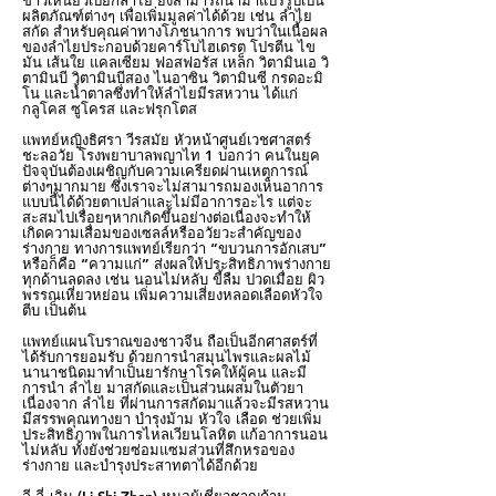
ข้าวเหนียวเปียกลำไย ยังสามารถนำมาแปรรูปเป็น
ผลิตภัณฑ์ต่างๆ เพื่อเพิ่มมูลค่าได้ด้วย เช่น ลำไย
สกัด สำหรับคุณค่าทางโภชนาการ พบว่าในเนื้อผล
ของลำไยประกอบด้วยคาร์โบไฮเดรต โปรตีน ไข
มัน เส้นใย แคลเซียม ฟอสฟอรัส เหล็ก วิตามินเอ วิ
ตามินบี วิตามินบีสอง ไนอาซิน วิตามินซี กรดอะมิ
โน และน้ำตาลซึ่งทำให้ลำไยมีรสหวาน ได้แก่
กลูโคส ซูโครส และฟรุกโตส
แพทย์หญิงธิศรา วีรสมัย หัวหน้าศูนย์เวชศาสตร์
ชะลอวัย โรงพยาบาลพญาไท 1 บอกว่า คนในยุค
ปัจจุบันต้องเผชิญกับความเครียดผ่านเหตุการณ์
ต่างๆมากมาย ซึ่งเราจะไม่สามารถมองเห็นอาการ
แบบนี้ได้ด้วยตาเปล่าและไม่มีอาการอะไร แต่จะ
สะสมไปเรื่อยๆหากเกิดขึ้นอย่างต่อเนื่องจะทำให้
เกิดความเสื่อมของเซลล์หรืออวัยวะสำคัญของ
ร่างกาย ทางการแพทย์เรียกว่า “ขบวนการอักเสบ”
หรือก็คือ “ความแก่” ส่งผลให้ประสิทธิภาพร่างกาย
ทุกด้านลดลง เช่น นอนไม่หลับ ขี้ลืม ปวดเมื่อย ผิว
พรรณเหี่ยวหย่อน เพิ่มความเสี่ยงหลอดเลือดหัวใจ
ตีบ เป็นต้น
แพทย์แผนโบราณของชาวจีน ถือเป็นอีกศาสตร์ที่
ได้รับการยอมรับ ด้วยการนำสมุนไพรและผลไม้
นานาชนิดมาทำเป็นยารักษาโรคให้ผู้คน และมี
การนำ ลำไย มาสกัดและเป็นส่วนผสมในตัวยา
เนื่องจาก ลำไย ที่ผ่านการสกัดมาแล้วจะมีรสหวาน
มีสรรพคุณทางยา บำรุงม้าม หัวใจ เลือด ช่วยเพิ่ม
ประสิทธิภาพในการไหลเวียนโลหิต แก้อาการนอน
ไม่หลับ ทั้งยังช่วยซ่อมแซมส่วนที่สึกหรอของ
ร่างกาย และบำรุงประสาทตาได้อีกด้วย