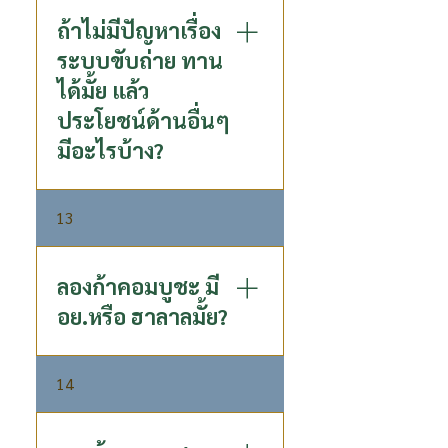
ต่างกันในการดื่มจึงจะเห็นผลให้
ทางเลือกเพื่อสุขภาพ หวานน้อย
สุขภาพดีขึ้น - สำหรับคนมี
ถ้าไม่มีปัญหาเรื่อง
แคลอรี่ต่ำ - ผสานประโยชน์จาก
ปัญหาในเรื่องระบบขับถ่าย หลัง
Prebiotics และ Postbiotics
ระบบขับถ่าย ทาน
จากดื่มคอมบูชาไม่นาน สามารถ
เป็นกรดอินทรีย์ธรรมชาติ ที่ดี
ได้มั้ย แล้ว
ทำให้ระบบขับถ่ายเป็นปกติ - ผู้
ต่อสุขภาพ ดูดซึมไปใช้ได้ทันที -
ประโยชน์ด้านอื่นๆ
ที่ตรวจพบค่าการทำงานของตับ
Lactose-Free คนแพ้ผลิตภัณฑ์
เกินค่ามาตรฐาน การดื่มคอมบู
มีอะไรบ้าง?
จากนมทานได้ - ไม่มีส่วนผสม
ชะอย่างสม่ำเสมอ สามารถค่อยๆ
ของสารกันบูด
ลดค่าการทำงานของตับจนใกล้
หากไม่มีปัญหาเรื่องการขับถ่าย
เคียงค่าปกติ ซึ่งอาจใช้เวลา
13
สามารถรับประทานได้เนื่องจาก
หลายเดือน
คอมบูชะมีประโยชน์อื่นอีก
มากมาย อุดมไปด้วย
ลองก้าคอมบูชะ มี
Postbiotic : ซึ่งเป็นกรดอินทรีย์
อย.หรือ ฮาลาลมั้ย?
ธรรมชาติที่อยู่ใน P80 Longa
Kombucha Gluconic Acid : มี
เลขที่ อย 51-2-00161-6-0001
สารต้านอนุมูลอิสระสูง ช่วยส่ง
14
ฮาลาน เลขที่ กอท.ฮล. 91 H752
เสริมให้ตับขับสารพิษ
014 08 66
Glucuronic Acid : มีส่วนช่วยใน