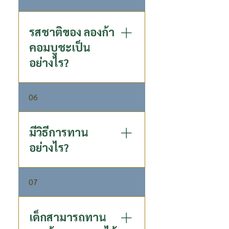
ให้ลองก้าคอมบูชะ ไม่มีส่วนผสม
ได้
เคเฟอีน
รสชาติของ ลองก้า
คอมบูชะเป็น
อย่างไร?
เป็นเครื่องดื่มที่มีรสเปรี้ยวนำ มี
06
รสหวานเล็กน้อย มีกลิ่นและ
รสชาติเป็น เอกลักษณ์ ซึ่งเกิด
จากกระบวนการหมักด้วยลำไย
มีวิธีการทาน
เข้มข้น ลักษณะน้ำมีความคล้าย
อย่างไร?
น้ำไซเดอร์ เช่น น้ำส้มสายชูหมัก
แอปเปิ้ล (Apple Cider
ดื่มเป็นประจำวันละ 1 ขวด
Vinegar)
07
แนะนำให้แช่เย็นหรือใส่น้ำแข็ง
ก่อนดื่มเพื่อรสชาติที่ดีขึ้น เมื่อ
เปิดแล้วควรดื่มให้หมดภายใน
เด็กสามารถทาน
วัน ดื่มได้ทุกเวลา แนะนำให้