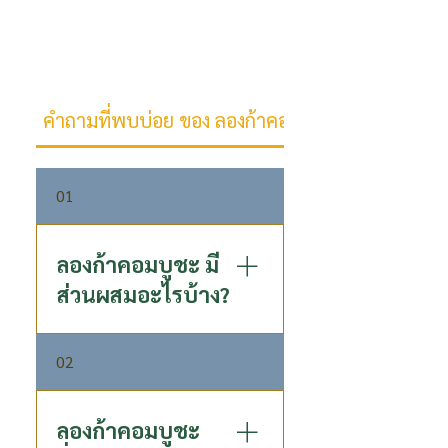
คำถามที่พบบ่อย ของ ลองก้าคอมบูชะ
01
ลองก้าคอมบูชะ มี
ส่วนผสมอะไรบ้าง?
ลองก้า คอมบูชะ คือเครื่องดื่มชา
02
หมักแท้ที่มีส่วนผสมหลักจากชา
อู่หลงคุณภาพ หมักกับน้ำลำไย
เข้มข้นสูตรเฉพาะของ P80 โดย
ลองก้าคอมบูชะ