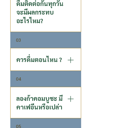
มีส่วนประกอบดังนี้: คอมบูชะ
ดื่มติดต่อกันทุกวัน
(Kombucha) 99.19% น้ำลำไย
จะมีผลกระทบ
เข้มข้น 0.5% เกลือ 0.06% สาร
อะไรไหม?
ให้ความหวานจากธรรมชาติ
(Erythritol และ Sucralose)
ไม่ส่งผลกระทบอะไร สามารถดื่ม
03
ได้ทุกวัน แต่หากไม่ต้องการดื่ม
ทุกวันก็ดื่มสัปดาห์ละ 3 – 4 ขวด
ก็เพียงพอต่อความต้องการแล้ว
ควรดื่มตอนไหน ?
แนะนำให้ดื่มก่อนอาหารเช้า
04
20-30 นาทีหรือตอนท้องว่าง จะ
ช่วยปรับสมดุลลำไส้ ช่วยเรื่อง
การขับถ่าย และดีท็อกซ์ สำหรับ
ลองก้าคอมบูชะ มี
คนที่มีปัญหาเกี่ยวกับกระเพาะ
คาเฟอีนหรือเปล่า
อาหารแนะนำให้ดื่มหลังอาหาร
มื้อเช้า จะทำให้สบายท้องตลอด
ด้วยกระบวนการหมักที่พิเศษ ทำ
วันแล้วช่วยย่อยอาหารในมื้ออื่น
05