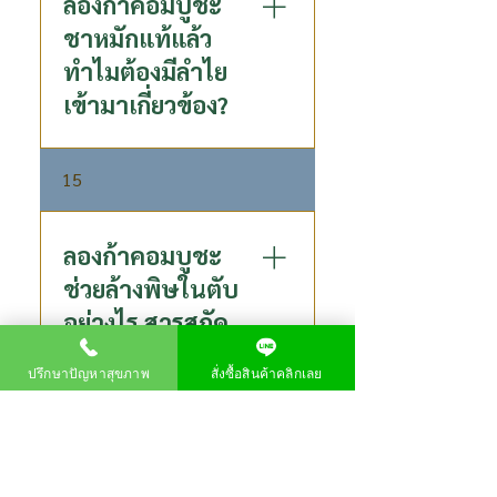
การขับของเสียออกจากตับ
ลองก้าคอมบูชะ
Succinic Acid : สามารถยับยั้ง
ชาหมักแท้แล้ว
เซลล์มะเร็ง
ทำไมต้องมีลำไย
เข้ามาเกี่ยวข้อง?
ในกระบวนการหมักนั้นเราใช้
15
สารสกัดลำไยเข้มข้น P80 ที่มี
สารสำคัญและมีประโยชน์ต่อ
ร่างกายสูง แทนน้ำตาล
ลองก้าคอมบูชะ
ช่วยล้างพิษในตับ
อย่างไร สารสกัด
ตัวไหนที่ช่วย?
ปรึกษาปัญหาสุขภาพ
สั่งซื้อสินค้าคลิกเลย
ในคอมบูชะมีสาร DSL (D-
16
saccharic acid-1, 4-lactone)
ช่วยส่งเสริมให้ตับขับสารพิษ