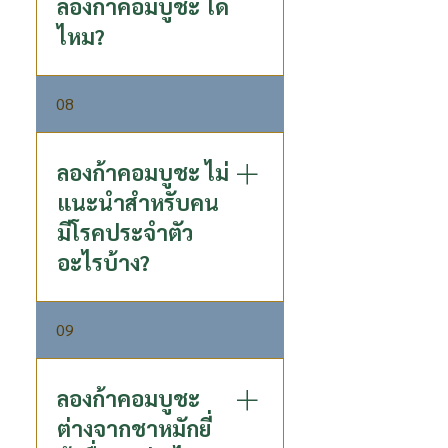
ลองก้าคอมบูชะ ได้
ทานตอนท้องว่าง หากหลังมื้อ
ไหม?
เช้าได้จะดีมาก เพื่อเติมโพสไบ
โอติกส์และพรีไบโอติกส์ให้
จุลินทรีย์ตั้งแต่เริ่มต้น จะได้
เด็กอายุตั้งแต่ 6 ปีขึ้นไป
08
ประโยชน์ไปทั้งวัน
สามารถทานได้ แนะนำให้เริ่ม
จากครึ่งขวดก่อน เพื่อให้ลำไส้ได้
ปรับตัว
ลองก้าคอมบูชะ ไม่
แนะนำสำหรับคน
มีโรคประจำตัว
อะไรบ้าง?
ไม่แนะนำคนที่แพ้ชาและลำไย
09
ลองก้าคอมบูชะ
ต่างจากชาหมักยี่