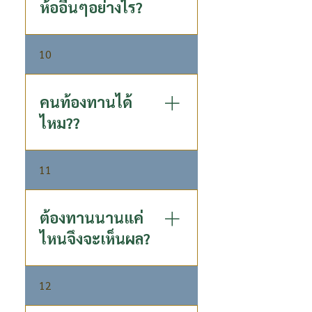
ห้ออื่นๆอย่างไร?
ลองก้า คอมบูชะ ชาหมักแท้ ผ่าน
10
กระบวนการหมักที่สืบทอดกันมา
จากรุ่นสู่รุ่น โดยผู้เชี่ยวชาญด้าน
วิจัยชาคอมบูชะระดับประเทศ
คนท้องทานได้
ด้วยกระบวนการหมักพิเศษ
ไหม??
เฉพาะของ P80 ที่ไม่เหมือนใคร​
- ผ่านกระบวนการหมักนาน 30
คนท้อง: ดื่มได้ค่ะ และยังดีต่อตับ
วัน เพื่อให้ได้กรดอินทรีย์ชนิดดี
11
ด้วย ส่วน คุณแม่ให้นม : แนะนำ
มีคุณภาพสูง - คัดสรรใบชาอู่หลง
ให้หยุดให้นมลูกแล้วค่อยทานค่ะ
สายพันธ์ดีที่มีคุณภาพสูง - ใช้
จุลินทรีย์หลากหลายสายพันธุ์ที่
ต้องทานนานแค่
มีคุณภาพ ทำให้ได้กรดอินทรีย์
ไหนจึงจะเห็นผล?
ธรรมชาติที่มีประโยชน์
(Postbiotics) - ใช้ P80 Longan
แต่ละบุคคลมีปัญหาสุขภาพที่
Essence ลำไยเข้มข้น หมัก
12
ต่างกัน ดังนั้นอาจใช้ระยะเวลาที่
แทนน้ำตาลทั่วไป - เครื่องดื่ม