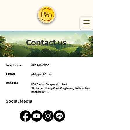
Contact us
telephone
080 800 0000
Email
p80@pm-80.com
address
P80 Trading Company Limited
111 Charoen Muang Road, Rong Muang, Pathum Wan,
Bangkok 10330
Social Media