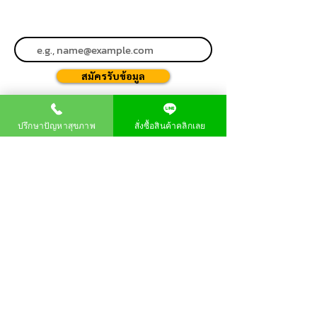
สมัครรับข้อมูล
ปรึกษาปัญหาสุขภาพ
สั่งซื้อสินค้าคลิกเลย
About us
product
Order products
Home
page
P80 Longan Essence
Company
P80 Longa
Vision
P80 Longa Kombucha
Frequently asked
Product user impressions
questions
Research results
message
and awards
Contact
us
Privacy Policy